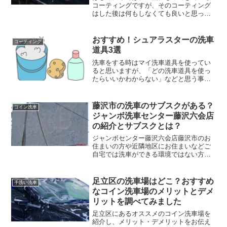
コーティングですが、そのコーティング
はした後は何もしなくても良いと思って
いませんか？そんなコーティングをかけ
た方にコーティングした後のメンテナン
ス方法をお教えします。コーティングは
おすすめ！シュアラスターの洗車
コーティング
お店でする？自分でする？...
道具3選
洗車をする時はマイ洗車道具を使ってい
ると思いますが、「どの洗車道具を使っ
たらいいかわからない」などと思う事も
あると思います。そんな今回はシュアラ
スターで洗車道具を揃えるなら・・オス
スメ商品をご紹介したいと思います。い
藤沢市の洗車のサブスクがある？
コイン洗車
い商品があったら是非購入...
ジャンボ洗車センター藤沢六会店
の紹介とサブスクとは？
ジャンボセンター藤沢六会店藤沢市のお
住まいの方や近隣地区にお住まいなどご
自宅では洗車ができる環境ではない方、
など様々ですが、道を通ったりすると
「気になっているけど、入る勇気がな
い」などあると思います。そんな時にこ
足立区の洗車場はどこ？おすすめ
手洗い洗車
の記事を読んでひとつの判断材...
なコイン洗車場のメリットとデメ
リットを調べてみました
足立区にあるオススメのコイン洗車場を
紹介し、メリット・デメリットをお伝え