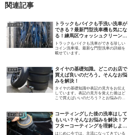
関連記事
トラックもバイクも手洗い洗車が
コイン洗車
できる？最新門型洗車機も気にな
る！練馬区ウォッシュクリーン大
泉の魅力をお届け
トラックもバイクも洗車ができる珍しい
コイン洗車場。最新な門型洗車の詳細を
載せています。
タイヤの基礎知識。どこのお店で
タイヤ
買えば良いのだろう。そんなお悩
みを解決！
タイヤの基礎知識や表記の見方をお伝え
しています。表記の見方を覚えた後はど
こで買えばいいのだろう？とお悩みの方
もここで解決します！
コーティングした後の洗車はして
コイン洗車
もいい？そんなお悩みを解決！ア
フターコーティングを理解しよ
う！
はじめに今では、主流になってきている